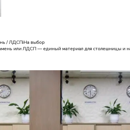
ень / ЛДСП
i
На выбор
камень или ЛДСП — единый материал для столешницы и н
ся в конфигураторе
i
Прямая / Г / П