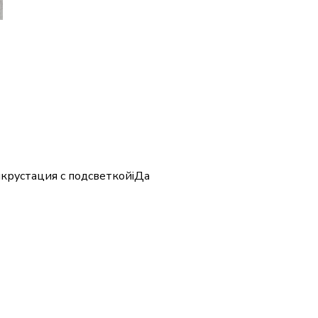
нкрустация с подсветкой
i
Да