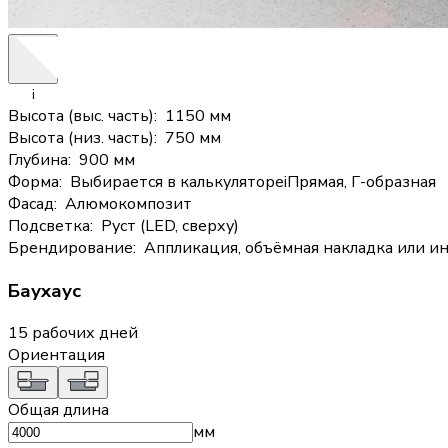
i
Высота (выс. часть)
:
1150 мм
Высота (низ. часть)
:
750 мм
Глубина
:
900 мм
Форма
:
Выбирается в калькуляторе
i
Прямая, Г-образная
Фасад
:
Алюмокомпозит
Подсветка
:
Руст (LED, сверху)
Брендирование
:
Аппликация, объёмная накладка или и
Баухаус
15 рабочих дней
Ориентация
Общая длина
мм