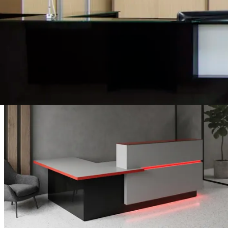
Материал экрана
Стекло непрозрачное
Подробнее
186 300
₽