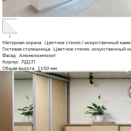
i
Материал экрана
:
Цветное стекло / искусственный кам
Гостевая столешница
:
Цветное стекло, искусственный 
Фасад
:
Алюмокомпозит
Корпус
:
ЛДСП
Общая высота
:
1150 мм
Форма
:
Прямая, Г-образная или П-образная — выбирает
Казимир
15 рабочих дней
Форма
Общая длина
мм