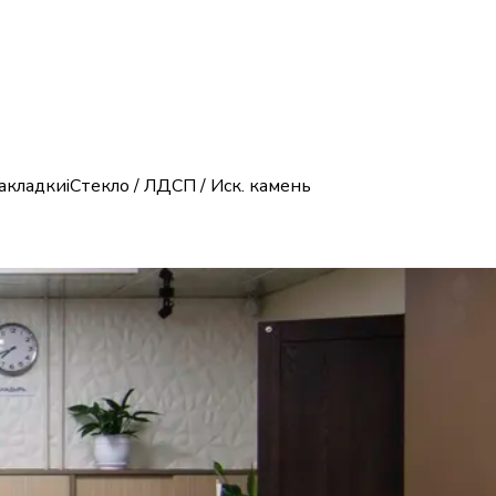
акладки
i
Стекло / ЛДСП / Иск. камень