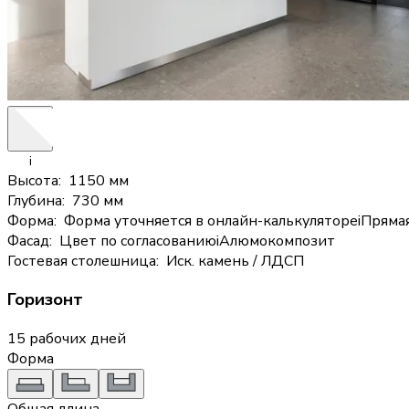
i
Высота
:
1150 мм
Глубина
:
730 мм
Форма
:
Форма уточняется в онлайн-калькуляторе
i
Прямая 
Фасад
:
Цвет по согласованию
i
Алюмокомпозит
Гостевая столешница
:
Иск. камень / ЛДСП
Горизонт
15 рабочих дней
Форма
Общая длина