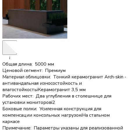
i
Общая длина
:
5000 мм
Ценовой сегмент
:
Премиум
Материал облицовки
:
Тонкий керамогранит Arch-skin -
антивандальная износостойкость и
влагостойкость
i
Керамогранит 3,5 мм
Рабочих мест
:
Два углубления в столешнице для
установки мониторов
i
2
Боковые полки
:
Усиленная конструкция для
компенсации консольных нагрузок
i
На стальном
каркасе
Примечание
:
Параметры указаны для реализованной