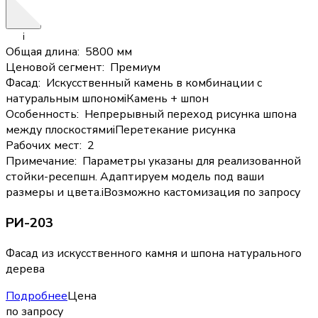
i
Общая длина
:
5800 мм
Ценовой сегмент
:
Премиум
Фасад
:
Искусственный камень в комбинации с
натуральным шпоном
i
Камень + шпон
Особенность
:
Непрерывный переход рисунка шпона
между плоскостями
i
Перетекание рисунка
Рабочих мест
:
2
Примечание
:
Параметры указаны для реализованной
стойки-ресепшн. Адаптируем модель под ваши
размеры и цвета.
i
Возможно кастомизация по запросу
РИ-203
Фасад из искусственного камня и шпона натурального
дерева
Подробнее
Цена
по запросу