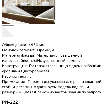
i
Общая длина
:
4960 мм
Ценовой сегмент
:
Премиум
Материал фасада
:
Материал с повышенной
износостойкостью
i
Искусственный камень
Конструкция
:
Гостевая столешница с двумя рабочими
уровнями
i
Двухуровневая
Рабочих мест
:
3
Примечание
:
Параметры указаны для реализованной
стойки-ресепшн. Адаптируем модель под ваши
размеры и цвета.
i
Возможно кастомизация по запросу
РИ-222