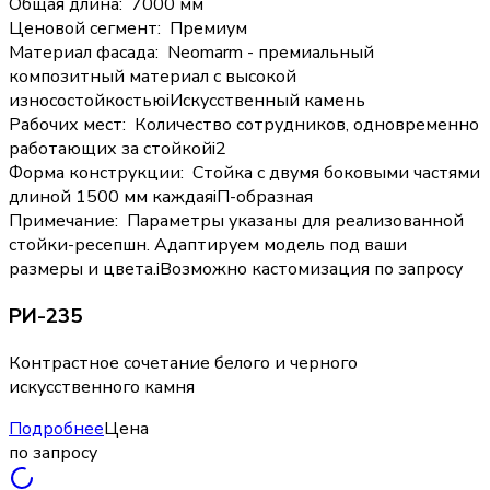
Общая длина
:
7000 мм
Ценовой сегмент
:
Премиум
Материал фасада
:
Neomarm - премиальный
композитный материал с высокой
износостойкостью
i
Искусственный камень
Рабочих мест
:
Количество сотрудников, одновременно
работающих за стойкой
i
2
Форма конструкции
:
Стойка с двумя боковыми частями
длиной 1500 мм каждая
i
П-образная
Примечание
:
Параметры указаны для реализованной
стойки-ресепшн. Адаптируем модель под ваши
размеры и цвета.
i
Возможно кастомизация по запросу
РИ-235
Контрастное сочетание белого и черного
искусственного камня
Подробнее
Цена
по запросу