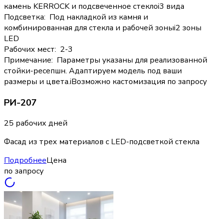
камень KERROCK и подсвеченное стекло
i
3 вида
Подсветка
:
Под накладкой из камня и
комбинированная для стекла и рабочей зоны
i
2 зоны
LED
Рабочих мест
:
2-3
Примечание
:
Параметры указаны для реализованной
стойки-ресепшн. Адаптируем модель под ваши
размеры и цвета.
i
Возможно кастомизация по запросу
РИ-207
25 рабочих дней
Фасад из трех материалов с LED-подсветкой стекла
Подробнее
Цена
по запросу