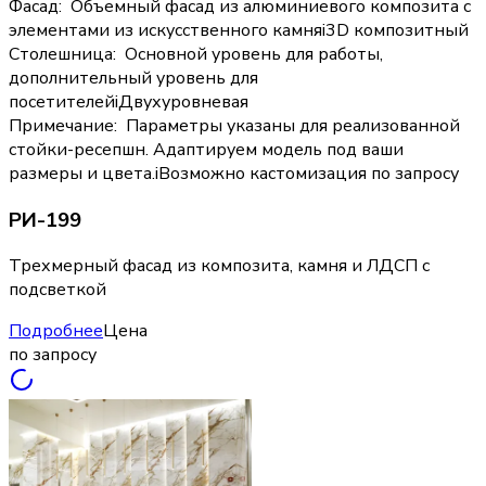
Фасад
:
Объемный фасад из алюминиевого композита с
элементами из искусственного камня
i
3D композитный
Столешница
:
Основной уровень для работы,
дополнительный уровень для
посетителей
i
Двухуровневая
Примечание
:
Параметры указаны для реализованной
стойки-ресепшн. Адаптируем модель под ваши
размеры и цвета.
i
Возможно кастомизация по запросу
РИ-199
Трехмерный фасад из композита, камня и ЛДСП с
подсветкой
Подробнее
Цена
по запросу