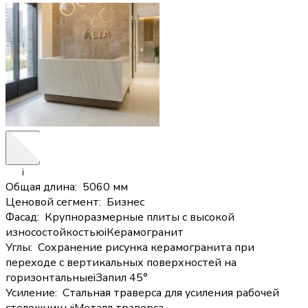
i
Общая длина
:
5060 мм
Ценовой сегмент
:
Бизнес
Фасад
:
Крупноразмерные плиты с высокой
износостойкостью
i
Керамогранит
Углы
:
Сохранение рисунка керамогранита при
переходе с вертикальных поверхностей на
горизонтальные
i
Запил 45°
Усиление
:
Стальная траверса для усиления рабочей
столешницы
i
Металл траверса