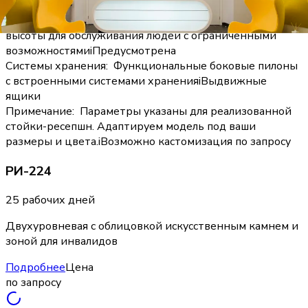
прочности и эстетики
i
Искусственный камень
Доступная среда
:
Специальная зона пониженной
высоты для обслуживания людей с ограниченными
возможностями
i
Предусмотрена
Системы хранения
:
Функциональные боковые пилоны
с встроенными системами хранения
i
Выдвижные
ящики
Примечание
:
Параметры указаны для реализованной
стойки-ресепшн. Адаптируем модель под ваши
размеры и цвета.
i
Возможно кастомизация по запросу
РИ-224
25 рабочих дней
Двухуровневая с облицовкой искусственным камнем и
зоной для инвалидов
Подробнее
Цена
по запросу