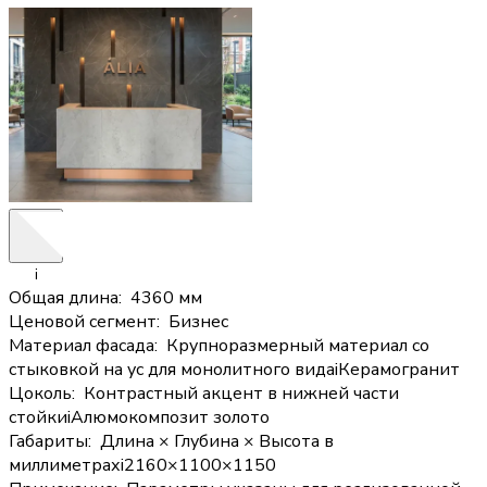
i
Общая длина
:
4360 мм
Ценовой сегмент
:
Бизнес
Материал фасада
:
Крупноразмерный материал со
стыковкой на ус для монолитного вида
i
Керамогранит
Цоколь
:
Контрастный акцент в нижней части
стойки
i
Алюмокомпозит золото
Габариты
:
Длина × Глубина × Высота в
миллиметрах
i
2160×1100×1150