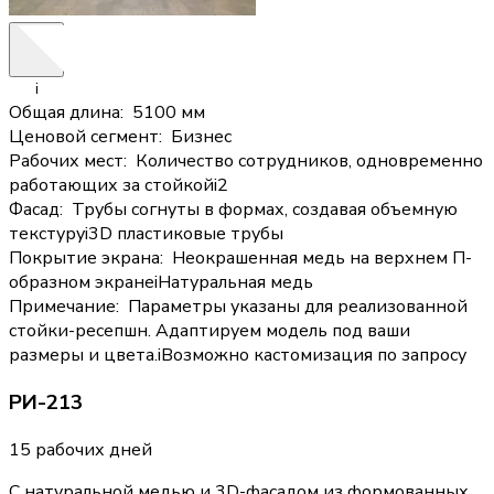
i
Общая длина
:
5100 мм
Ценовой сегмент
:
Бизнес
Рабочих мест
:
Количество сотрудников, одновременно
работающих за стойкой
i
2
Фасад
:
Трубы согнуты в формах, создавая объемную
текстуру
i
3D пластиковые трубы
Покрытие экрана
:
Неокрашенная медь на верхнем П-
образном экране
i
Натуральная медь
Примечание
:
Параметры указаны для реализованной
стойки-ресепшн. Адаптируем модель под ваши
размеры и цвета.
i
Возможно кастомизация по запросу
РИ-213
15 рабочих дней
С натуральной медью и 3D-фасадом из формованных