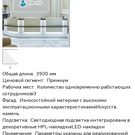
i
Общая длина
:
3900 мм
Ценовой сегмент
:
Премиум
Рабочих мест
:
Количество одновременно работающих
сотрудников
i
3
Фасад
:
Износостойкий материал с высокими
эксплуатационными характеристиками
i
Искусств.
камень
Подсветка
:
Светодиодная подсветка интегрирована в
декоративные HPL-накладки
i
LED-накладки
Примечание
:
Параметры указаны для реализованной