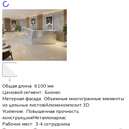
i
Общая длина
:
6100 мм
Ценовой сегмент
:
Бизнес
Материал фасада
:
Объемные многогранные элементы
из цельных листов
i
Алюмокомпозит 3D
Усиление
:
Повышенная прочность
конструкции
i
Металлокаркас
Рабочих мест
:
3-4 сотрудника