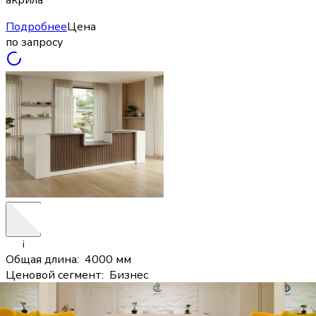
Подробнее
Цена
по запросу
i
Общая длина
:
4000 мм
Ценовой сегмент
:
Бизнес
Материал облицовки
:
Боковые пилоны и цоколь
облицованы искусственным камнем для повышенной