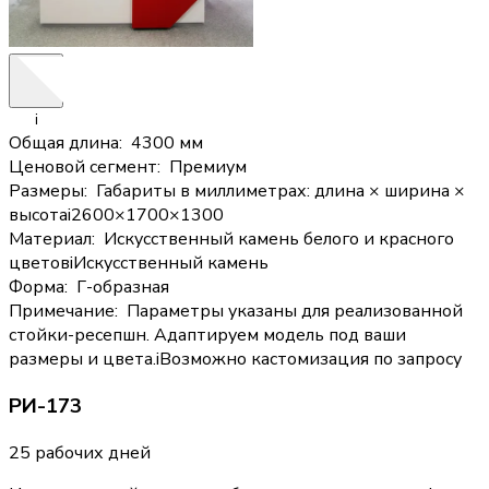
i
Общая длина
:
4300 мм
Ценовой сегмент
:
Премиум
Размеры
:
Габариты в миллиметрах: длина × ширина ×
высота
i
2600×1700×1300
Материал
:
Искусственный камень белого и красного
цветов
i
Искусственный камень
Форма
:
Г-образная
Примечание
:
Параметры указаны для реализованной
стойки-ресепшн. Адаптируем модель под ваши
размеры и цвета.
i
Возможно кастомизация по запросу
РИ-173
25 рабочих дней