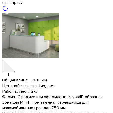
по запросу
i
Общая длина
:
3900 мм
Ценовой сегмент
:
Бюджет
Рабочих мест
:
2-3
Форма
:
С радиусным оформлением угла
i
Г-образная
Зона для МГН
:
Пониженная столешница для
маломобильных граждан
i
750 мм