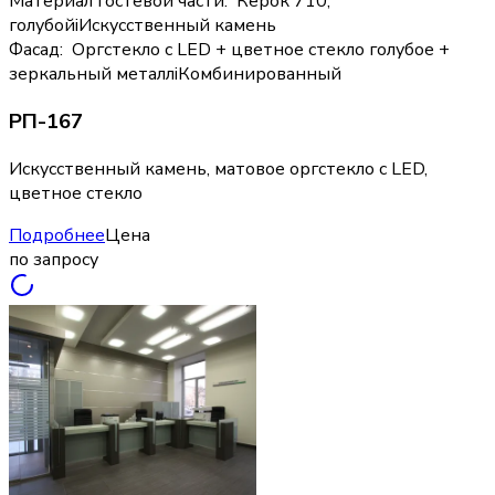
Материал гостевой части
:
Керок 710,
голубой
i
Искусственный камень
Фасад
:
Оргстекло с LED + цветное стекло голубое +
зеркальный металл
i
Комбинированный
РП-167
Искусственный камень, матовое оргстекло с LED,
цветное стекло
Подробнее
Цена
по запросу