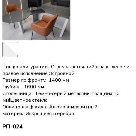
i
Тип конфигурации
:
Отдельностоящий в зале, левое и
правое исполнение
i
Островной
Размер по фронту
:
1400 мм
Глубина
:
1600 мм
Столешница
:
Тёмно-серый металлик, толщина 10
мм
i
Цветное стекло
Облицовка фасада
:
Алюмокомпозитный
материал
i
Искрящееся серебро
РП-024