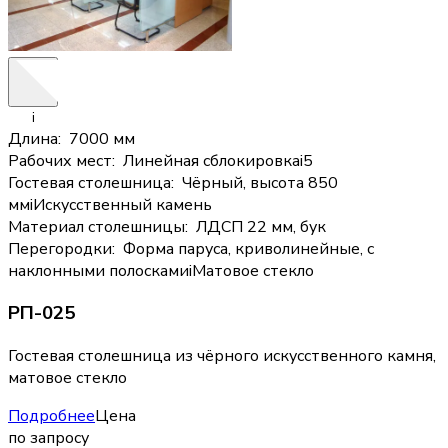
i
Длина
:
7000 мм
Рабочих мест
:
Линейная сблокировка
i
5
Гостевая столешница
:
Чёрный, высота 850
мм
i
Искусственный камень
Материал столешницы
:
ЛДСП 22 мм, бук
Перегородки
:
Форма паруса, криволинейные, с
наклонными полосками
i
Матовое стекло
РП-025
Гостевая столешница из чёрного искусственного камня,
матовое стекло
Подробнее
Цена
по запросу