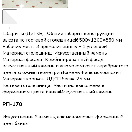
i
Габариты (Д×Г×В)
:
Общий габарит конструкции;
высота по гостевой столешнице
i
6500×1200×850 мм
Рабочих мест
:
3 прямолинейных + 1 угловое
i
4
Материал столешниц
:
Искусственный камень
Материал фасада
:
Комбинированный фасад:
искусственный камень и алюмокомпозит серебристого
цвета, сложная геометрия
i
Камень + алюмокомпозит
Материал корпуса
:
ЛДСП белая, 25 мм
Гостевая столешница
:
Частично выполнена в
фирменном цвете банка
i
Искусственный камень
РП-170
Искусственный камень, алюмокомпозит, фирменный
цвет банка