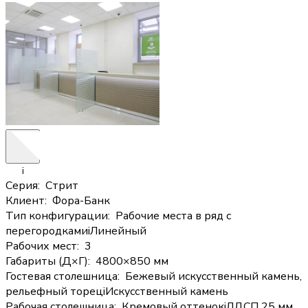
i
Серия
:
Стрит
Клиент
:
Фора-Банк
Тип конфигурации
:
Рабочие места в ряд с
перегородками
i
Линейный
Рабочих мест
:
3
Габариты (Д×Г)
:
4800×850 мм
Гостевая столешница
:
Бежевый искусственный камень,
рельефный торец
i
Искусственный камень
Рабочая столешница
:
Кремовый оттенок
i
ЛДСП 25 мм