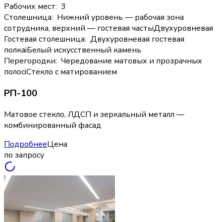
Рабочих мест
:
3
Столешница
:
Нижний уровень — рабочая зона
сотрудника, верхний — гостевая часть
i
Двухуровневая
Гостевая столешница
:
Двухуровневая гостевая
полка
i
Белый искусственный камень
Перегородки
:
Чередование матовых и прозрачных
полос
i
Стекло с матированием
РП-100
Матовое стекло, ЛДСП и зеркальный металл —
комбинированный фасад
Подробнее
Цена
по запросу