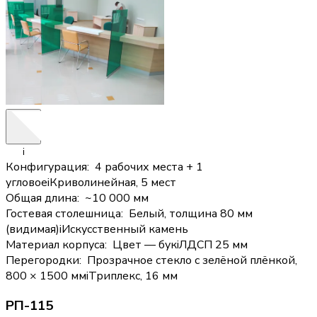
i
Конфигурация
:
4 рабочих места + 1
угловое
i
Криволинейная, 5 мест
Общая длина
:
~10 000 мм
Гостевая столешница
:
Белый, толщина 80 мм
(видимая)
i
Искусственный камень
Материал корпуса
:
Цвет — бук
i
ЛДСП 25 мм
Перегородки
:
Прозрачное стекло с зелёной плёнкой,
800 × 1500 мм
i
Триплекс, 16 мм
РП-115