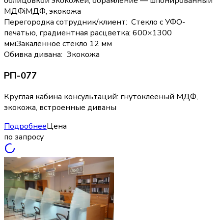
облицовкой экокожей; обрамление — шпонированный
МДФ
i
МДФ, экокожа
Перегородка сотрудник/клиент
:
Стекло с УФО-
печатью, градиентная расцветка; 600×1300
мм
i
Закалённое стекло 12 мм
Обивка дивана
:
Экокожа
РП-077
Круглая кабина консультаций: гнутоклееный МДФ,
экокожа, встроенные диваны
Подробнее
Цена
по запросу