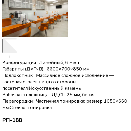
i
Конфигурация
:
Линейный, 6 мест
Габариты (Д×Г×В)
:
6600×700×850 мм
Подлокотник
:
Массивное сложное исполнение —
гостевая столешница со стороны
посетителя
i
Искусственный камень
Рабочая столешница
:
ЛДСП 25 мм, белая
Перегородки
:
Частичная тонировка; размер 1050×660
мм
i
Стекло, тонировка
РП-188