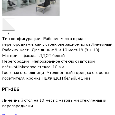
i
Тип конфигурации
:
Рабочие места в ряд с
перегородками, как у стоек операционистов
i
Линейный
Рабочих мест
:
Две линии: 9 и 10 мест
i
19 (9 + 10)
Материал фасада
:
ЛДСП белый
Перегородки
:
Непрозрачное стекло с матовой
плёнкой
i
Матовое стекло, 10 мм
Гостевая столешница
:
Утолщённый торец со стороны
посетителя, кромка ПВХ
i
ЛДСП белый, 41 мм
РП-186
Линейный стол на 19 мест с матовыми стеклянными
перегородками