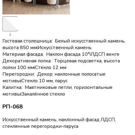
i
Гостевая столешница
:
Белый искусственный камень,
высота 850 мм
i
Искусственный камень
Материал фасада
:
Наклон фасада 10°
i
ЛДСП венге
Декоративная полка
:
Торцевая подсветка, высота
полки 100 мм
i
Стекло 12 мм
Перегородки
:
Декор: наклонные полосатые
мотивы
i
Стекло 10 мм, парус
Калитка
:
Маятниковые петли, горизонтальные
мотивы
i
Закалённое стекло
РП-068
Искусственный камень, наклонный фасад ЛДСП,
стеклянные перегородки-паруса