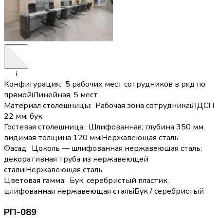
i
Конфигурация
:
5 рабочих мест сотрудников в ряд по
прямой
i
Линейная, 5 мест
Материал столешницы
:
Рабочая зона сотрудника
i
ЛДСП
22 мм, бук
Гостевая столешница
:
Шлифованная; глубина 350 мм,
видимая толщина 120 мм
i
Нержавеющая сталь
Фасад
:
Цоколь — шлифованная нержавеющая сталь;
декоративная труба из нержавеющей
стали
i
Нержавеющая сталь
Цветовая гамма
:
Бук, серебристый пластик,
шлифованная нержавеющая сталь
i
Бук / серебристый
РП-089