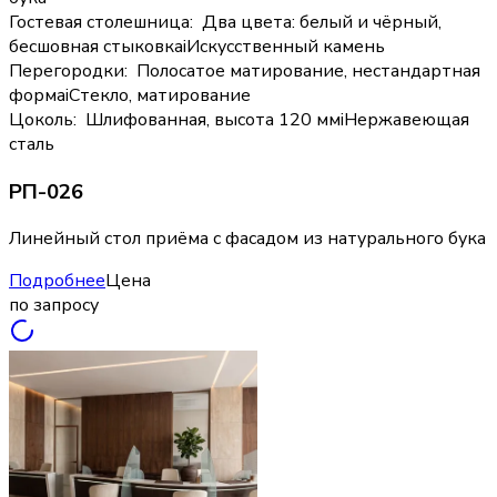
Гостевая столешница
:
Два цвета: белый и чёрный,
бесшовная стыковка
i
Искусственный камень
Перегородки
:
Полосатое матирование, нестандартная
форма
i
Стекло, матирование
Цоколь
:
Шлифованная, высота 120 мм
i
Нержавеющая
сталь
РП-026
Линейный стол приёма с фасадом из натурального бука
Подробнее
Цена
по запросу