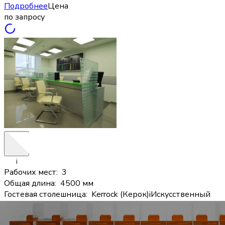
Подробнее
Цена
по запросу
i
Рабочих мест
:
3
Общая длина
:
4500 мм
Гостевая столешница
:
Kerrock (Керок)
i
Искусственный
камень
Материал корпуса
:
Толщина 25 мм
i
ЛДСП «Титан»