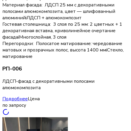
Материал фасада
:
ЛДСП 25 мм с декоративными
полосами алюмокомпозита, цвет — шлифованный
алюминий
i
ЛДСП + алюмокомпозит
Гостевая столешница
:
3 слоя по 25 мм: 2 цветных + 1
декоративная вставка, криволинейное очертание
фасада
i
Многослойная, 3 слоя
Перегородки
:
Полосатое матирование: чередование
матовых и прозрачных полос, высота 1400 мм
i
Стекло,
матирование
РП-006
ЛДСП-фасад с декоративными полосами
алюмокомпозита
Подробнее
Цена
по запросу