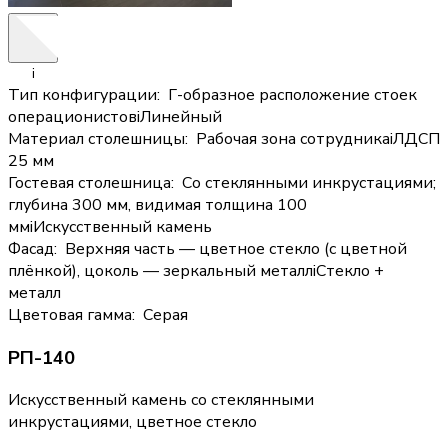
i
Тип конфигурации
:
Г-образное расположение стоек
операционистов
i
Линейный
Материал столешницы
:
Рабочая зона сотрудника
i
ЛДСП
25 мм
Гостевая столешница
:
Со стеклянными инкрустациями;
глубина 300 мм, видимая толщина 100
мм
i
Искусственный камень
Фасад
:
Верхняя часть — цветное стекло (с цветной
плёнкой), цоколь — зеркальный металл
i
Стекло +
металл
Цветовая гамма
:
Серая
РП-140
Искусственный камень со стеклянными
инкрустациями, цветное стекло