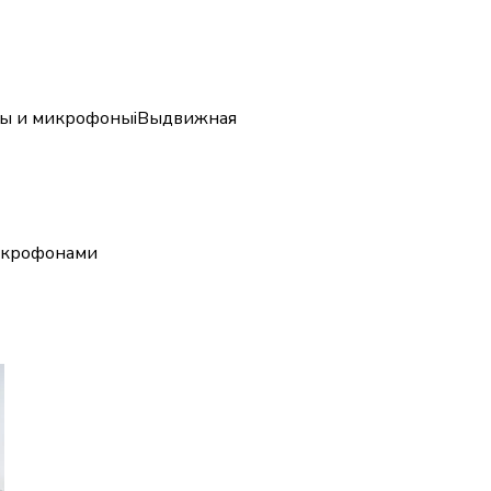
ры и микрофоны
i
Выдвижная
икрофонами