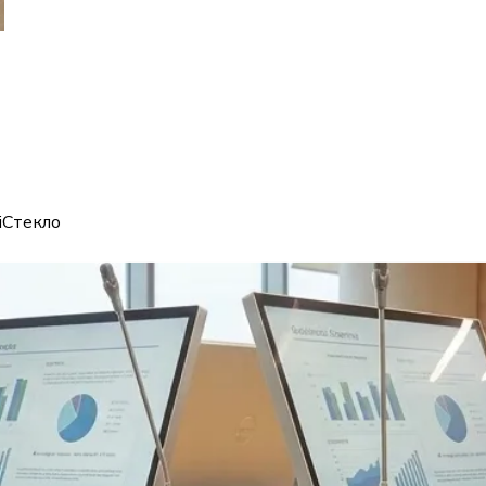
i
Стекло
ом каркасе