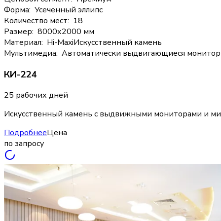
Форма
:
Усеченный эллипс
Количество мест
:
18
Размер
:
8000х2000 мм
Материал
:
Hi-Max
i
Искусственный камень
Мультимедиа
:
Автоматически выдвигающиеся монито
КИ-224
25 рабочих дней
Искусственный камень с выдвижными мониторами и м
Подробнее
Цена
по запросу