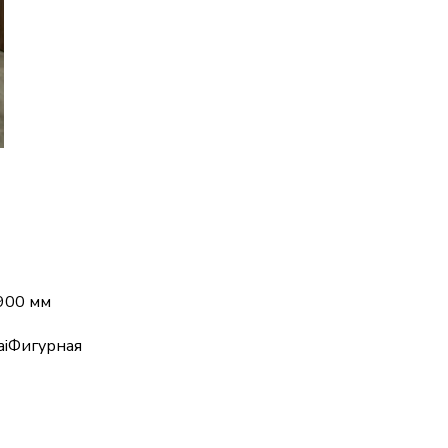
900 мм
а
i
Фигурная