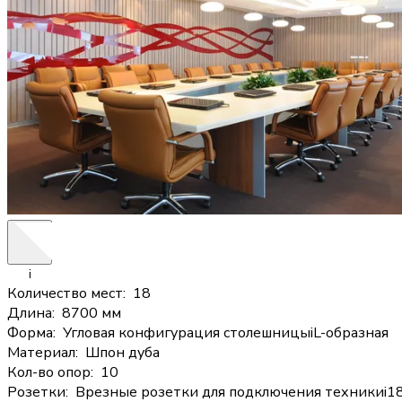
i
Количество мест
:
18
Длина
:
8700 мм
Форма
:
Угловая конфигурация столешницы
i
L-образная
Материал
:
Шпон дуба
Кол-во опор
:
10
Розетки
:
Врезные розетки для подключения техники
i
1