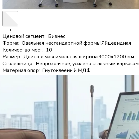
i
Ценовой сегмент
:
Бизнес
Форма
:
Овальная нестандартной формы
i
Яйцевидная
Количество мест
:
10
Размер
:
Длина х максимальная ширина
i
3000х1200 мм
Столешница
:
Непрозрачное, усилено стальным каркасом
Материал опор
:
Гнутоклееный МДФ
КИ-145
15 рабочих дней
Непрозрачное стекло и белый глянцевый HPL на стальн
Подробнее
Цена
по запросу