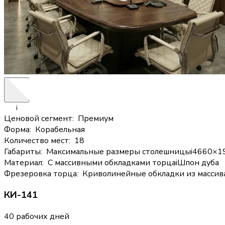
i
Ценовой сегмент
:
Премиум
Форма
:
Корабельная
Количество мест
:
18
Габариты
:
Максимальные размеры столешницы
i
4660×1
Материал
:
С массивными обкладками торца
i
Шпон дуба
Фрезеровка торца
:
Криволинейные обкладки из массив
КИ-141
40 рабочих дней