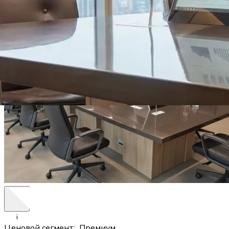
i
Ценовой сегмент
:
Премиум