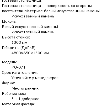
Гостевая столешница
:
Гостевая столешница — поверхность со стороны
посетителя. Материал: белый искусственный камень
i
Искусственный камень
Цоколь
:
Белый искусственный камень
i
Искусственный камень
Высота стойки
:
1300 мм
Габариты (Д×Г×В)
:
4800×850×1300 мм
Модель
:
РО-071
Срок изготовления
:
Уточняйте у менеджеров
Форма
:
Многогранник
Рабочих мест
:
3 + 1 доборное
Материал фасада
: