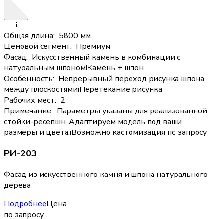
i
Общая длина
:
5800 мм
Ценовой сегмент
:
Премиум
Фасад
:
Искусственный камень в комбинации с
натуральным шпоном
i
Камень + шпон
Особенность
:
Непрерывный переход рисунка шпона
между плоскостями
i
Перетекание рисунка
Рабочих мест
:
2
Примечание
:
Параметры указаны для реализованной
стойки-ресепшн. Адаптируем модель под ваши
размеры и цвета.
i
Возможно кастомизация по запросу
РИ-203
Фасад из искусственного камня и шпона натурального
дерева
Подробнее
Цена
по запросу