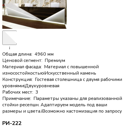
i
Общая длина
:
4960 мм
Ценовой сегмент
:
Премиум
Материал фасада
:
Материал с повышенной
износостойкостью
i
Искусственный камень
Конструкция
:
Гостевая столешница с двумя рабочими
уровнями
i
Двухуровневая
Рабочих мест
:
3
Примечание
:
Параметры указаны для реализованной
стойки-ресепшн. Адаптируем модель под ваши
размеры и цвета.
i
Возможно кастомизация по запросу
РИ-222