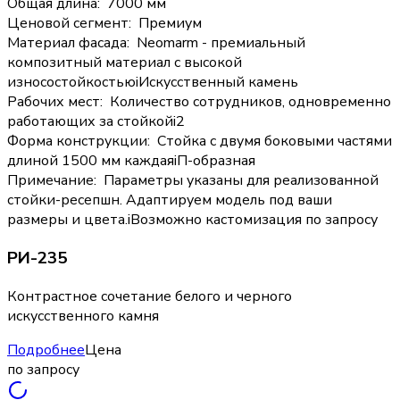
Общая длина
:
7000 мм
Ценовой сегмент
:
Премиум
Материал фасада
:
Neomarm - премиальный
композитный материал с высокой
износостойкостью
i
Искусственный камень
Рабочих мест
:
Количество сотрудников, одновременно
работающих за стойкой
i
2
Форма конструкции
:
Стойка с двумя боковыми частями
длиной 1500 мм каждая
i
П-образная
Примечание
:
Параметры указаны для реализованной
стойки-ресепшн. Адаптируем модель под ваши
размеры и цвета.
i
Возможно кастомизация по запросу
РИ-235
Контрастное сочетание белого и черного
искусственного камня
Подробнее
Цена
по запросу