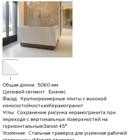
i
Общая длина
:
5060 мм
Ценовой сегмент
:
Бизнес
Фасад
:
Крупноразмерные плиты с высокой
износостойкостью
i
Керамогранит
Углы
:
Сохранение рисунка керамогранита при
переходе с вертикальных поверхностей на
горизонтальные
i
Запил 45°
Усиление
:
Стальная траверса для усиления рабочей
столешницы
i
Металл траверса