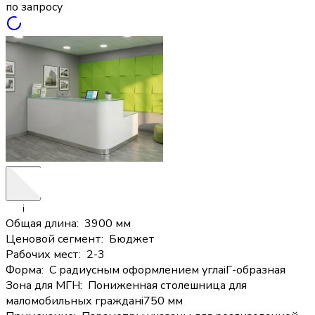
по запросу
i
Общая длина
:
3900 мм
Ценовой сегмент
:
Бюджет
Рабочих мест
:
2-3
Форма
:
С радиусным оформлением угла
i
Г-образная
Зона для МГН
:
Пониженная столешница для
маломобильных граждан
i
750 мм