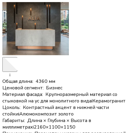
i
Общая длина
:
4360 мм
Ценовой сегмент
:
Бизнес
Материал фасада
:
Крупноразмерный материал со
стыковкой на ус для монолитного вида
i
Керамогранит
Цоколь
:
Контрастный акцент в нижней части
стойки
i
Алюмокомпозит золото
Габариты
:
Длина × Глубина × Высота в
миллиметрах
i
2160×1100×1150