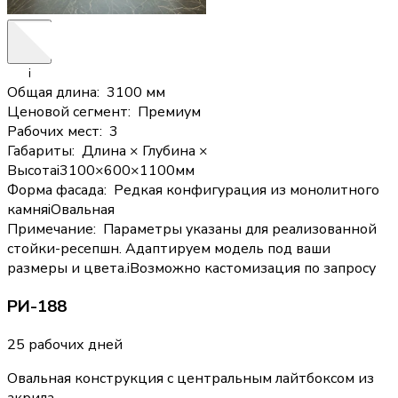
i
Общая длина
:
3100 мм
Ценовой сегмент
:
Премиум
Рабочих мест
:
3
Габариты
:
Длина × Глубина ×
Высота
i
3100×600×1100мм
Форма фасада
:
Редкая конфигурация из монолитного
камня
i
Овальная
Примечание
:
Параметры указаны для реализованной
стойки-ресепшн. Адаптируем модель под ваши
размеры и цвета.
i
Возможно кастомизация по запросу
РИ-188
25 рабочих дней
Овальная конструкция с центральным лайтбоксом из
акрила