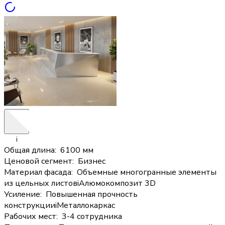
i
Общая длина
:
6100 мм
Ценовой сегмент
:
Бизнес
Материал фасада
:
Объемные многогранные элементы
из цельных листов
i
Алюмокомпозит 3D
Усиление
:
Повышенная прочность
конструкции
i
Металлокаркас
Рабочих мест
:
3-4 сотрудника