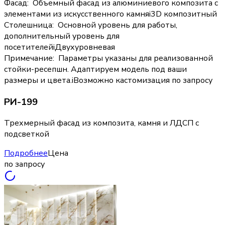
Фасад
:
Объемный фасад из алюминиевого композита с
элементами из искусственного камня
i
3D композитный
Столешница
:
Основной уровень для работы,
дополнительный уровень для
посетителей
i
Двухуровневая
Примечание
:
Параметры указаны для реализованной
стойки-ресепшн. Адаптируем модель под ваши
размеры и цвета.
i
Возможно кастомизация по запросу
РИ-199
Трехмерный фасад из композита, камня и ЛДСП с
подсветкой
Подробнее
Цена
по запросу